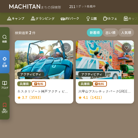
MACHITAN
211
スポット掲載中
まちの探検隊
キャンプ
グランピング
RVパーク
公園
カフェ
キッズ
2
新着順
古い順
人気順
検索結果
件
検索
♡
♡
AI
提案
アクティビティ
アクティビティ
兵庫県
兵庫県
🅿有料
🅿有料
ブログ
ネスタリゾート神戸アクティビティ【三木市】
六甲山アスレチックパークGREENIA【神戸市】
★ 3.7（3593）
★ 4.1（1421）
My
SPOT