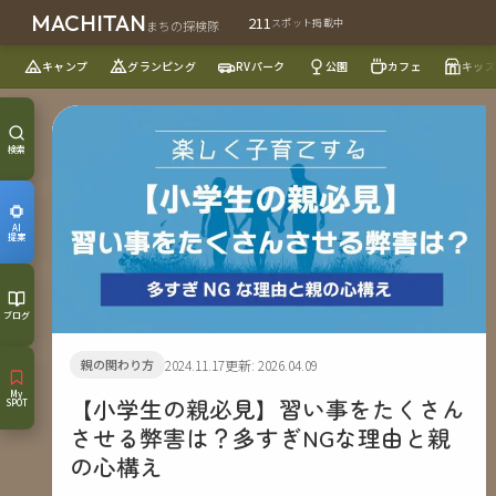
MACHITAN
211
スポット掲載中
まちの探検隊
キャンプ
グランピング
RVパーク
公園
カフェ
キッズ
検索
AI
提案
ブログ
親の関わり方
2024.11.17
更新: 2026.04.09
My
【小学生の親必見】習い事をたくさん
SPOT
させる弊害は？多すぎNGな理由と親
の心構え