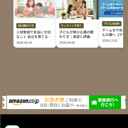
子どもの成長
親の関わり方
サッカー×子育て
ゲームをやめな
人材育成で本当に大切
子どもが伸びる親の関
もの親へ【ゲー
なこと 自立を育てる指
わり方｜承認と評価で
めさせる禁断の
2024.12.02
導の軸
育つ力
2026.04.14
2026.04.09