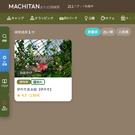
MACHITAN
211
スポット掲載中
まちの探検隊
キャンプ
グランピング
RVパーク
公園
カフェ
キッズ
1
新着順
古い順
人気順
検索結果
件
検索
♡
AI
提案
お出かけ
伊丹市
🅿無料
ブログ
伊丹市昆虫館【伊丹市】
★ 4.3（1304）
My
SPOT