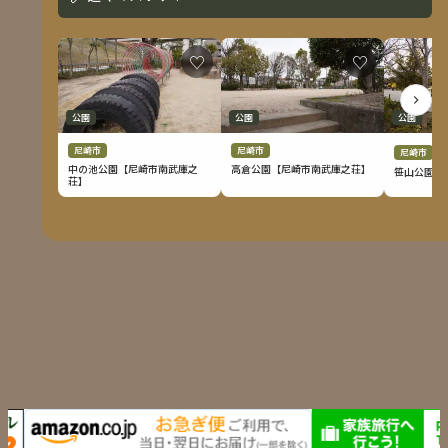
♡
♡
公園
公園
公園
尼崎市
尼崎市
尼崎市

中の池公園【尼崎市南武庫之
高倉公園【尼崎市南武庫之荘】
笹山公園【
荘】