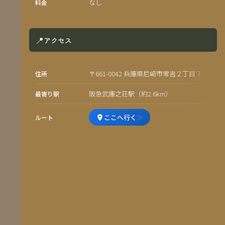
なし
料金
📍
アクセス
〒661-0042 兵庫県尼崎市常吉２丁目７
住所
阪急武庫之荘駅（約2.6km）
最寄り駅
ここへ行く
≫
ルート