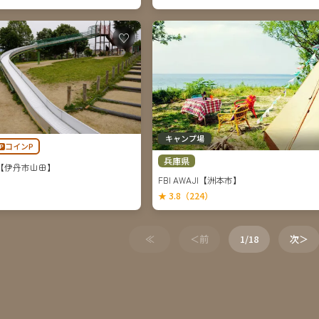
♡
キャンプ場
🅿コインP
兵庫県
【伊丹市山田】
FBI AWAJI【洲本市】
★ 3.8（224）
≪
＜前
1/18
次＞