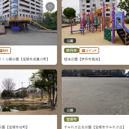
♡
公園
伊丹市
🅿有料
🅿コインP
さくら橋公園【宝塚市武庫川町】
堀池公園【伊丹市堀池】
♡
公園
宝塚市
公園【宝塚市社町】
すみれガ丘北公園【宝塚市すみれガ丘】