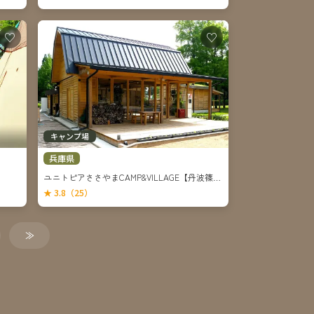
♡
♡
キャンプ場
兵庫県
ユニトピアささやまCAMP&VILLAGE【丹波篠山市】
★ 3.8（25）
≫