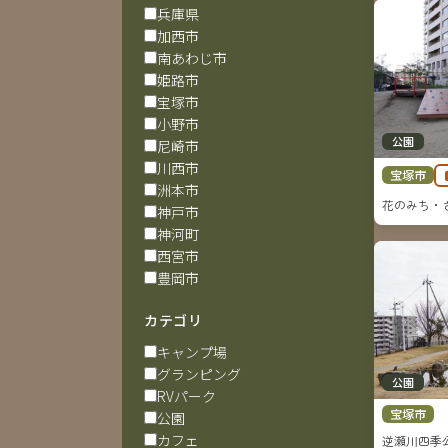
兵庫県
加西市
南あわじ市
姫路市
宝塚市
小野市
公園
尼崎市
川西市
宝塚市
洲本市
花のみち・
神戸市
神河町
西宮市
豊岡市
カテゴリ
キャンプ場
グランピング
公園
RVパーク
宝塚市
公園
カフェ
逆瀬川四季