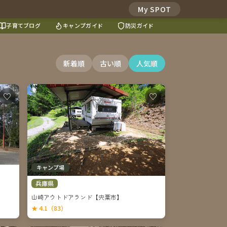
My SPOT
子育てブログ
キャンプガイド
防災ガイド
新着順
古い順
人気順
♡
♡
キャンプ場
兵庫県
】
山崎アウトドアランド【宍粟市】
★ 4.1（83）