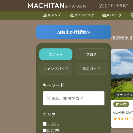
MACHITAN
211
スポット掲載中
まちの探検隊
キャンプ
グランピング
RVパーク
AIお出かけ提案
2
検索結果
スポット
ブログ
キャンプガイド
防災ガイド
キーワード
グランピン
神戸市
GLAMP D
エリア
★ 4.0（10
三田市
伊丹市