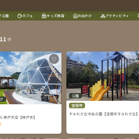
公園
カフェ
キッズ施設
お出かけ
アクティビティ
11
件
♡
公園
グ
宝塚市
すみれガ丘中央公園【宝塚市すみれガ丘
OME 神戸天空【神戸市】
8）