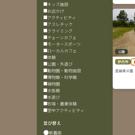
キッズ施設
お出かけ
アクティビティ
アスレチック
クライミング
チェーンカフェ
モータースポーツ
ローカルカフェ
公園
体験
伊丹市
公園・外遊び
動物園・動物施設
昆陽南公園
博物館・科学館
植物園
水族館
水遊び
牧場・農業体験
空中アクティビティ
並び替え
新着順